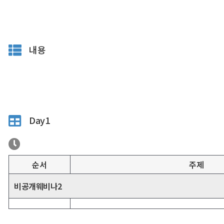
내용
Day1
순서
주제
비공개웨비나2