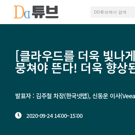
[클라우드를 더욱 빛나게하
뭉쳐야 뜬다! 더욱 향상된 V
발표자 : 김주철 차장(한국넷앱), 신동운 이사(Veeam 
2020-09-24
14:00~
15:00