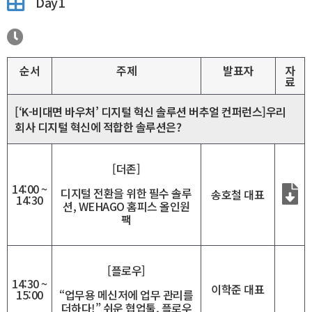
Day1
순서
주제
발표자
자
료
[‘K-비대면 바우처’ 디지털 혁신 솔루션 버추얼 컨퍼런스]우리
회사 디지털 혁신에 적합한 솔루션은?
[더존]
14:00 ~
디지털 전환을 위한 필수 솔루
송호철 대표
14:30
션, WEHAGO 홈피스 올인원
팩
[플로우]
14:30 ~
이학준 대표
“업무용 메신저에 업무 관리를
15:00
더하다!” 쉬운 협업툴, 플로우