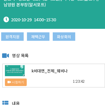
남양원 본부장(알서포트)
2020-10-29
14:00~
15:30
원격지원
재택근무
화상회의
영상 목록
k비대면_전체_웨비나
1:23:42
시청하기
내용