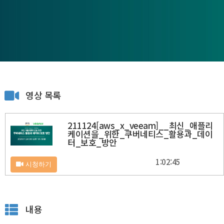
영상 목록
211124[aws_x_veeam]__최신_애플리
케이션을_위한_쿠버네티스_활용과_데이
터_보호_방안
1:02:45
시청하기
내용