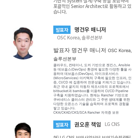
기반의 System 설계/구축 등을 포함하여
포괄적인 Senior Architect로 활동하고 있
습니다.
명건우 매니저
발표자
OSC Korea, 솔루션본부
발표자
명건우 매니저
OSC Korea,
솔루션본부
클라우드, 컨테이너, 도커 기반으로 젠킨스, Ansible
등 데브옵스(DevOps) 환경에 필요한 다양한 툴을 사
용하여 데브옵스(DevOps), 마이크로서비스
(MicroServices) 아키텍처 구축에 필요한 인프라, 인
증, CI/CD 에 집중하며 전문성을 키워가고 있습니다.
최근 국내 굴지의 자동차 제조사와의 프로젝트에서
bitbucket과 bamboo를 이용하여 CI/CD Pipeline
구축을 지원하였습니다. 현재는 Rancher 기반으로
쿠버네티스 클러스터 관리와 그 주변 생태계를 위한
다양한 오픈소스 기술을 습득하며 프로젝트 경험을
쌓고 있습니다.
CKA/CKAD/CKS/SCA Rancher 자격증 보유
권오훈 책임
LG CNS
발표자
현) LG CNS 보안사업담당 보안기술전략팀