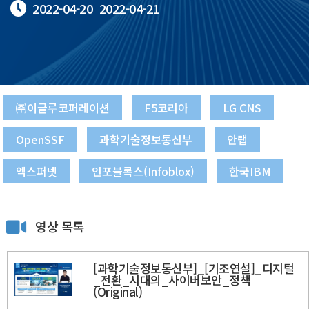
2022-04-20
2022-04-21
㈜이글루코퍼레이션
F5코리아
LG CNS
OpenSSF
과학기술정보통신부
안랩
엑스퍼넷
인포블록스(Infoblox)
한국IBM
영상 목록
[과학기술정보통신부]_[기조연설]_디지털
_전환_시대의_사이버보안_정책
(Original)