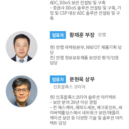
ADC, DDoS 보안 컨설팅 및 구축
– 증권사 DDoS 솔루션 컨설팅 및 구축, 기
업 및 CSP 대상 ADC 솔루션 컨설팅 및 구
축
황재훈 부장
안랩
발표자
현) 안랩 마케팅본부, NW/OT 제품기획 담
당
전) 안랩 정보보호제품 보안성 평가/인증
담당
문현욱 상무
발표자
인포블록스 코리아
현) 인포블록스코리아 솔루션 아키텍트
– 보안 분야 20년 이상 경험
– 전 에스케어, 래피드세븐, 체크포인트, 싸
이버텍홀딩스에서 네트워크 보안/애플리
케이션 보안 등 다양한 기술 및 솔루션 아키
텍트 담당