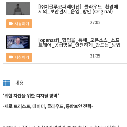
[㈜이글루코퍼레이션]_클라우드_환경에
서의_보안관제_운영_방안 (Original)
27:02
시청하기
[openssf]_협업을_통해_오픈소스_소프
트웨어_공급망을_안전하게_만드는_방법
31:35
시청하기
내용
‘위협 차단을 위한 디지털 방역’
-제로 트러스트, 데이터, 클라우드, 통합보안 전략-