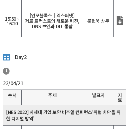
[인포블록스｜엑스퍼넷]
15:50 ~
제로 트러스트의 새로운 비전,
문현욱 상무
16:20
DNS 보안과 DDI 통합
Day2
22/04/21
순서
주제
발표자
자
료
[NES 2022] 차세대 기업 보안 버추얼 컨퍼런스’위협 차단을 위
한 디지털 방역’