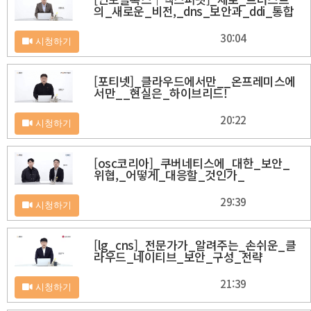
의_새로운_비전,_dns_보안과_ddi_통합
30:04
시청하기
[포티넷]_클라우드에서만__온프레미스에
서만__현실은_하이브리드!
20:22
시청하기
[osc코리아]_쿠버네티스에_대한_보안_
위협,_어떻게_대응할_것인가_
29:39
시청하기
[lg_cns]_전문가가_알려주는_손쉬운_클
라우드_네이티브_보안_구성_전략
21:39
시청하기