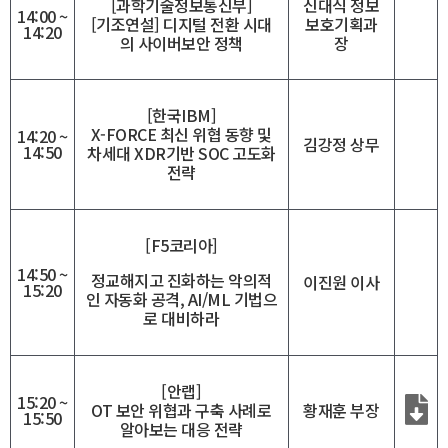
[과학기술정보통신부]
신대식 정보
14:00 ~
[기조연설] 디지털 전환 시대
보호기획과
14:20
의 사이버보안 정책
장
[한국IBM]
X-FORCE 최신 위협 동향 및
14:20 ~
김강정 상무
14:50
차세대 XDR기반 SOC 고도화
전략
[F5코리아]
14:50 ~
정교해지고 진화하는 악의적
이진원 이사
15:20
인 자동화 공격, AI/ML 기법으
로 대비하라
[안랩]
15:20 ~
OT 보안 위협과 구축 사례로
황재훈 부장
15:50
알아보는 대응 전략