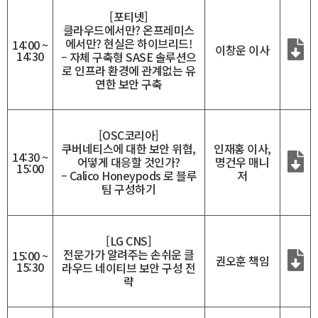
[포티넷]
클라우드에서만? 온프레미스
에서만? 현실은 하이브리드!
14:00 ~
이창운 이사
14:30
– 자체 구축형 SASE 솔루션으
로 인프라 환경에 관계없는 유
연한 보안 구축
[OSC코리아]
쿠버네티스에 대한 보안 위협,
인재홍 이사,
14:30 ~
어떻게 대응할 것인가?
명건우 매니
15:00
– Calico Honeypods 로 블루
저
팀 구성하기
[LG CNS]
전문가가 알려주는 손쉬운 클
15:00 ~
권오훈 책임
15:30
라우드 네이티브 보안 구성 전
략