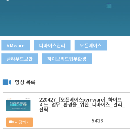
VMware
디바이스관리
오픈베이스
클라우드보안
하이브리드업무환경
영상 목록
220427_[오픈베이스xvmware]_하이브
리드_업무_환경을_위한_디바이스_관리_
전략
54:18
시청하기