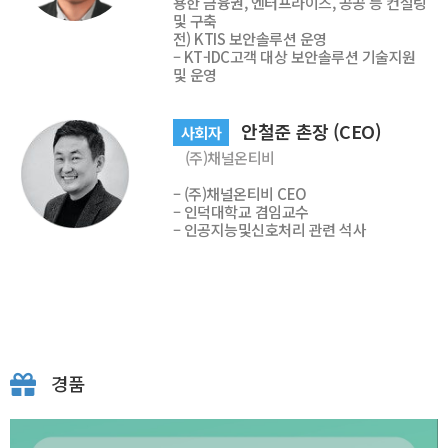
용한 금융권, 엔터프라이즈, 공공 등 컨설팅
및 구축
전) KTIS 보안솔루션 운영
– KT-IDC고객 대상 보안솔루션 기술지원
및 운영
안철준 촌장 (CEO)
사회자
(주)채널온티비
– (주)채널온티비 CEO
– 인덕대학교 겸임교수
– 인공지능및신호처리 관련 석사
경품