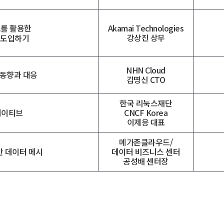
드를 활용한
Akamai Technologies
강상진 상무
 도입하기
NHN Cloud
 동향과 대응
김명신 CTO
한국 리눅스재단
CNCF Korea
네이티브
이제응 대표
메가존클라우드/
데이터 비즈니스 센터
반 데이터 메시
공성배 센터장