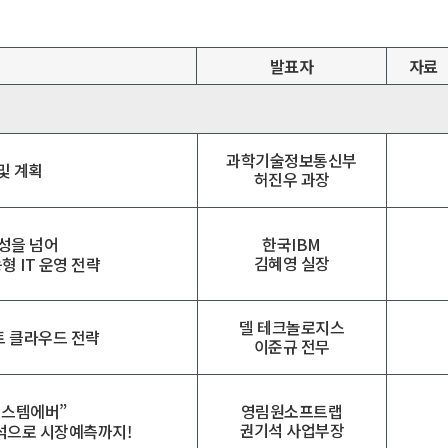
발표자
자료
과학기술정보통신부
및 계획
허진우 과장
성을 넘어
한국IBM
김혜영 실장
 IT 운영 전략
델 테크놀로지스
트 클라우드 전략
이준규 전무
시스템에버”
영림원소프트랩
권기석 사업부장
분석으로 시장예측까지!