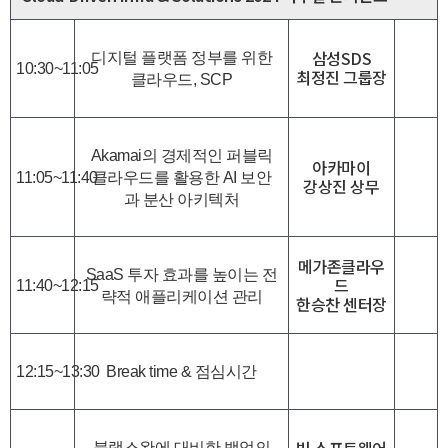
삼성SDS
디지털 플랫폼 정부를 위한
10:30~11:05
최정진 그룹장
클라우드, SCP
Akamai의 경제적인 퍼블릭
아카마이
11:05~11:40
클라우드를 활용한 AI 보안
강상진 상무
과 분산 아키텍처
메가존클라우
SaaS 투자 효과를 높이는 전
드
11:40~12:15
략적 애플리케이션 관리
한승찬 센터장
12:15~13:30
Break time & 점심시간
블랙스완에 대비한 백업의