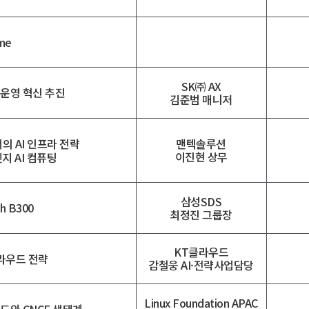
ime
SK㈜ AX
 운영 혁신 추진
김준범 매니저
 AI 인프라 전략
맨텍솔루션
이진현 상무
지 AI 컴퓨팅
삼성SDS
th B300
최정진 그룹장
KT클라우드
라우드 전략
감철웅 AI·전략사업담당
Linux Foundation APAC