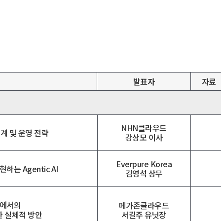
발표자
자료
NHN클라우드
계 및 운영 전략
강상모 이사
Everpure Korea
 Agentic AI
김영석 상무
경에서의
메가존클라우드
서길주 유닛장
한 실체적 방안