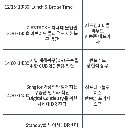
12:15~13:30
Lunch & Break Time
제트컨버터클
ZIASTACK – 차세대 올인원
라우드
13:30~14:00
하이브리드 클라우드 재해복
민동준 대표이
구 방안
사
디지털 재해복구(DR) 구축을
큐브리드
14:00~14:30
장현석 상무
위한 CUBRID 활용 방안
Sangfor 가상화와 함께하는
상포테크놀로
무중단 인프라 혁신
지스
14:30~15:00
한승훈 프리세
: Digital Continuity를 위한
일즈
차세대 DR 전략
Standby를 넘어서 : DR센터