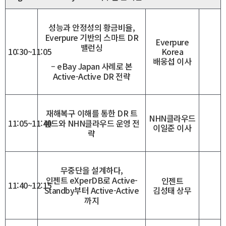
성능과 안정성의 황금비율,
Everpure 기반의 스마트 DR
Everpure
밸런싱
Korea
10:30~11:05
배웅섭 이사
– eBay Japan 사례로 본
Active-Active DR 전략
재해복구 이해를 통한 DR 트
NHN클라우드
11:05~11:40
렌드와 NHN클라우드 운영 전
이일준 이사
략
무중단을 설계하다,
인젠트 eXperDB로 Active-
인젠트
11:40~12:15
김성태 상무
Standby부터 Active-Active
까지