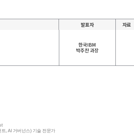
발표자
자료
한국IBM
박주찬 과장
st
턴트, AI 거버넌스) 기술 전문가