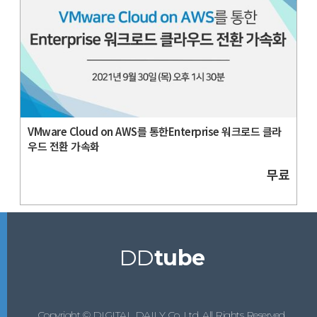
VMware Cloud on AWS를 통한Enterprise 워크로드 클라
우드 전환 가속화
무료
DD
tube
Copyright © DIGITAL DAILY Co.,Ltd. All Rights Reserved.