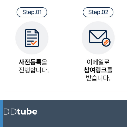
DD
tube