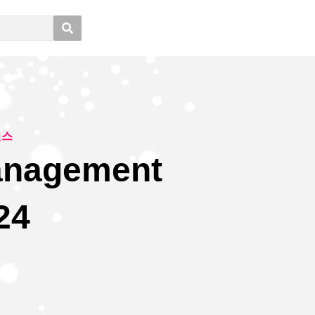
런스
Management
24