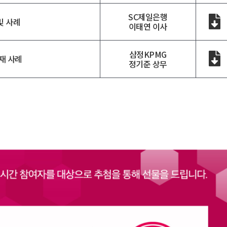
SC제일은행
및 사례
이태연 이사
삼정KPMG
재 사례
정기준 상무