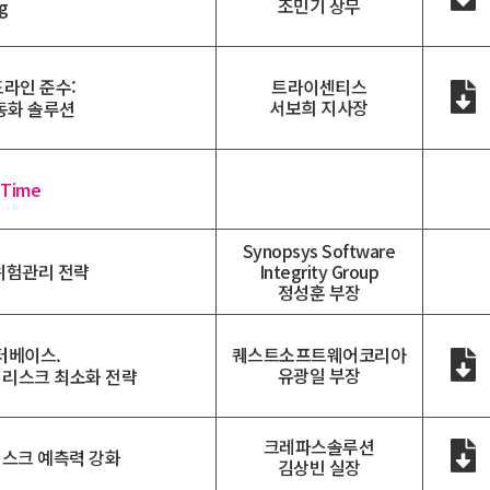
조민기 상무
ng
드라인 준수:
트라이센티스
서보희 지사장
 자동화 솔루션
 Time
Synopsys Software
Integrity Group
위험관리 전략
정성훈 부장
터베이스.
퀘스트소프트웨어코리아
유광일 부장
 리스크 최소화 전략
크레파스솔루션
스크 예측력 강화
김상빈 실장