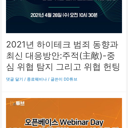
2021년 하이테크 범죄 동향과
최신 대응방안:주적(主敵)-중
심 위협 탐지 그리고 위협 헌팅
댓글 달기
/
종료웨비나
/ 글쓴이
DD튜브