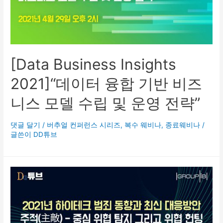
[Data Business Insights
2021]“데이터 융합 기반 비즈
니스 모델 수립 및 운영 전략”
댓글 달기
/
버추얼 컨퍼런스 시리즈
,
복수 웨비나
,
종료웨비나
/
글쓴이
DD튜브