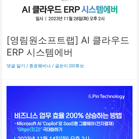
[영림원소프트랩] AI 클라우드
ERP 시스템에버
댓글 달기
/
종료웨비나
/ 글쓴이
DD튜브