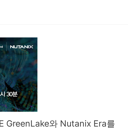
eenLake와 Nutanix Era를