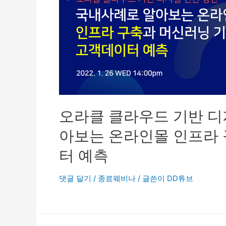
오라클 클라우드 기반 디
아보는 온라인몰 인프라
터 예측
댓글 달기
/
종료웨비나
/ 글쓴이
DD튜브