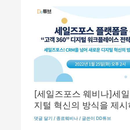
[세일즈포스 웨비나]세일
지털 혁신의 방식을 제시하
댓글 달기
/
종료웨비나
/ 글쓴이
DD튜브