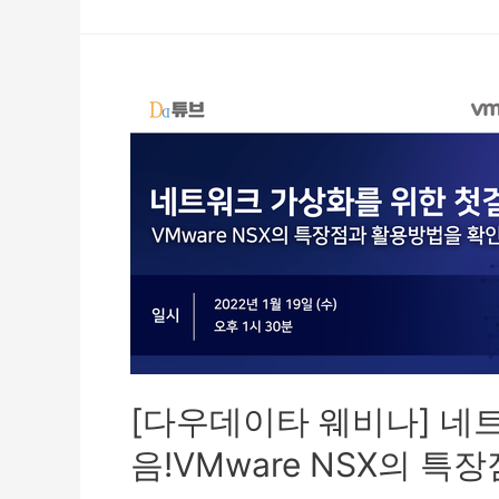
[다우데이타 웨비나] 네
음!VMware NSX의 