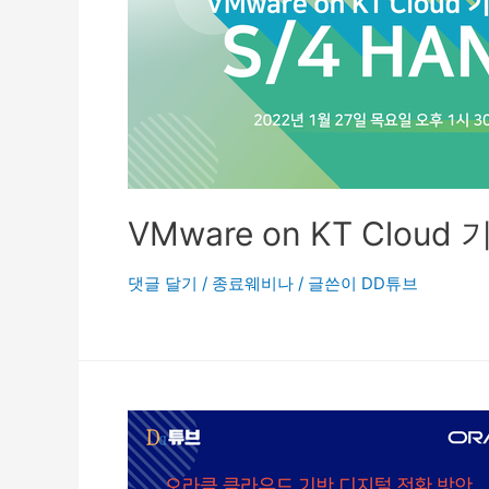
VMware on KT Cloud
댓글 달기
/
종료웨비나
/ 글쓴이
DD튜브