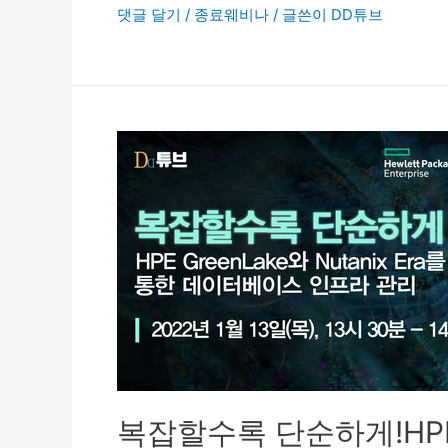
댓글 달기
/
종료웨비나
/ 글쓴이
DD튜브
복잡할수록 단순하게!HPE Gr