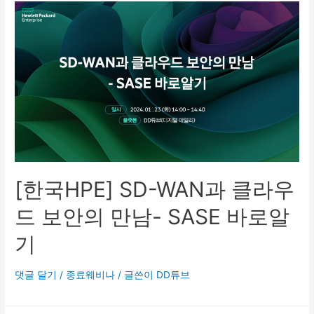
[한국HPE] SD-WAN과 클라우
드 보안의 만남- SASE 바로알
기
댓글 달기
/
종료웨비나
/ 글쓴이
DD튜브